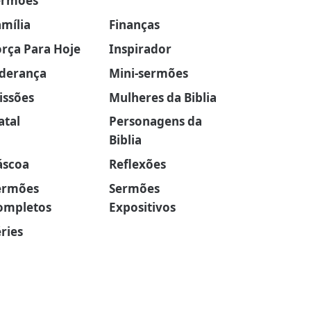
ermões
amília
Finanças
orça Para Hoje
Inspirador
iderança
Mini-sermões
issões
Mulheres da Biblia
atal
Personagens da
Biblia
áscoa
Reflexões
ermões
Sermões
ompletos
Expositivos
ries