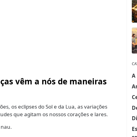
CA
A
nças vêm a nós de maneiras
A
C
s, os eclipses do Sol e da Lua, as variações
D
tudes que agitam os nossos corações e lares.
Di
 nau.
E