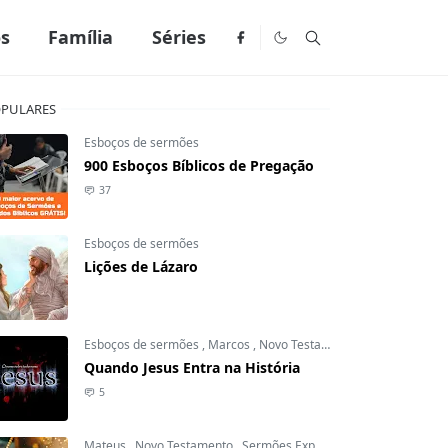
os
Família
Séries
PULARES
Esboços de sermões
900 Esboços Bíblicos de Pregação
37
Esboços de sermões
Lições de Lázaro
Esboços de sermões
,
Marcos
,
Novo Testamento
Quando Jesus Entra na História
5
Mateus
,
Novo Testamento
,
Sermões Expositivos