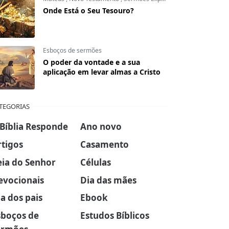
Onde Está o Seu Tesouro?
Esboços de sermões
O poder da vontade e a sua
aplicação em levar almas a Cristo
TEGORIAS
 Bíblia Responde
Ano novo
rtigos
Casamento
eia do Senhor
Células
evocionais
Dia das mães
a dos pais
Ebook
sboços de
Estudos Bíblicos