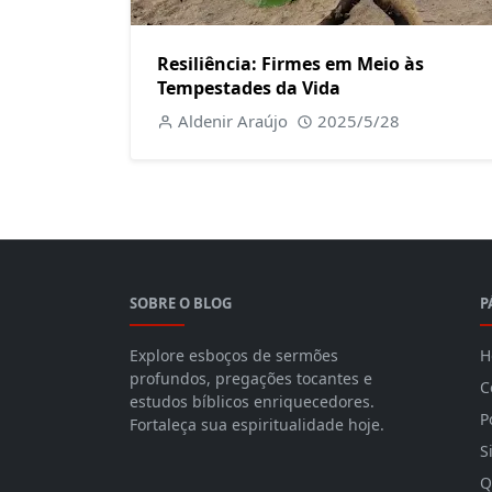
Resiliência: Firmes em Meio às
Tempestades da Vida
Aldenir Araújo
2025/5/28
SOBRE O BLOG
P
Explore esboços de sermões
H
profundos, pregações tocantes e
C
estudos bíblicos enriquecedores.
P
Fortaleça sua espiritualidade hoje.
S
Q