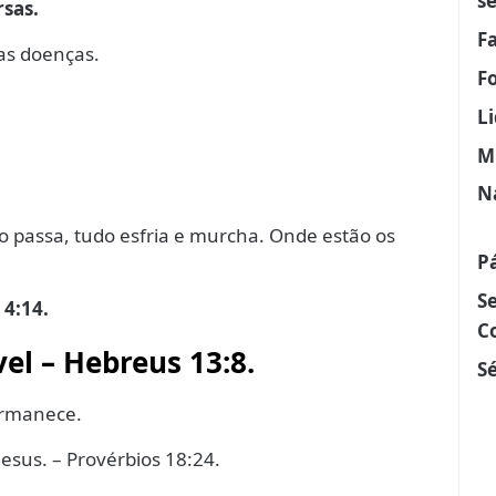
s
rsas.
F
as doenças.
F
L
M
N
do passa, tudo esfria e murcha. Onde estão os
P
S
 4:14.
C
vel – Hebreus 13:8.
Sé
ermanece.
sus. – Provérbios 18:24.