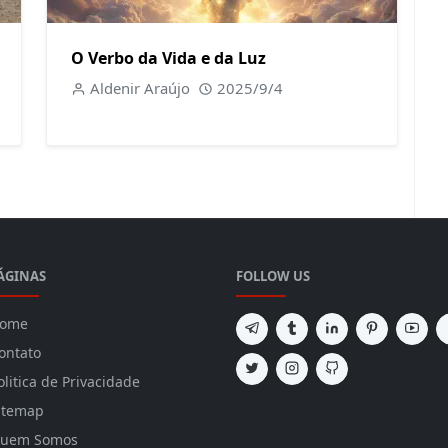
O Verbo da Vida e da Luz
Aldenir Araújo
2025/9/4
ÁGINAS
FOLLOW US
ome
ontato
olitica de Privacidade
itemap
uem Somos