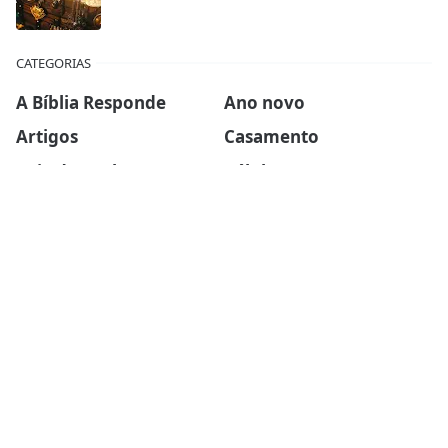
CATEGORIAS
A Bíblia Responde
Ano novo
Artigos
Casamento
Ceia do Senhor
Células
Devocionais
Dia das mães
Dia dos pais
Ebook
Esboços de sermões
Estudos Bíblicos
Família
Finanças
Força Para Hoje
Inspirador
Liderança
Mini-sermões
Missões
Mulheres da Biblia