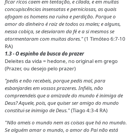
ficar ricos caem em tentação, e cilada, e em muitas
concupiscências insensatas e perniciosas, as quais
afogam os homens na ruína e perdição. Porque o
amor do dinheiro é raiz de todos os males; e alguns,
nessa cobiça, se desviaram da fé e a si mesmos se
atormentaram com muitas dores."
(1 Timóteo 6:7-10
RA)
1.3 - O espinho da busca do prazer
Deleites da vida = hedone, no original em grego
(Prazer, ou desejo pelo prazer)
"pedis e não recebeis, porque pedis mal, para
esbanjardes em vossos prazeres. Infiéis, não
compreendeis que a amizade do mundo é inimiga de
Deus? Aquele, pois, que quiser ser amigo do mundo
constitui-se inimigo de Deus."
(Tiago 4:3-4 RA)
"Não ameis o mundo nem as coisas que há no mundo.
Se alguém amar o mundo, o amor do Pai não está