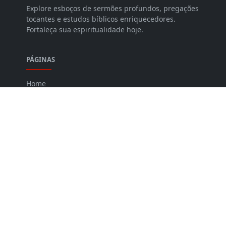
Explore esboços de sermões profundos, pregações
tocantes e estudos bíblicos enriquecedores.
Fortaleça sua espiritualidade hoje.
PÁGINAS
Home
Contato
Politica de Privacidade
Sitemap
Quem Somos
FOLLOW US