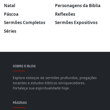
Natal
Personagens da Biblia
Páscoa
Reflexões
Sermões Completos
Sermões Expositivos
Séries
SOBRE O BLOG
Explore esboços de sermões profundos, pregações
tocantes e estudos bíblicos enriquecedores.
Fortaleça sua espiritualidade hoje.
PÁGINAS