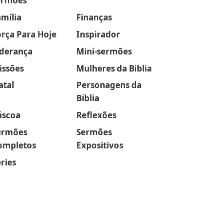
ermões
amília
Finanças
orça Para Hoje
Inspirador
iderança
Mini-sermões
issões
Mulheres da Biblia
atal
Personagens da
Biblia
áscoa
Reflexões
ermões
Sermões
ompletos
Expositivos
ries