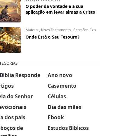
O poder da vontade e a sua
aplicação em levar almas a Cristo
Mateus
,
Novo Testamento
,
Sermões Expositivos
Onde Está o Seu Tesouro?
TEGORIAS
 Bíblia Responde
Ano novo
rtigos
Casamento
eia do Senhor
Células
evocionais
Dia das mães
a dos pais
Ebook
sboços de
Estudos Bíblicos