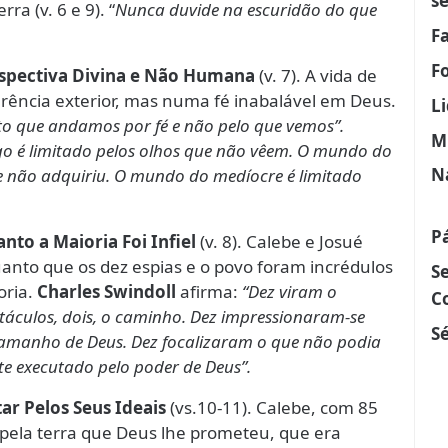
s
ra (v. 6 e 9). “
Nunca duvide na escuridão do que
F
F
rspectiva Divina e Não Humana
(v. 7). A vida de
ência exterior, mas numa fé inabalável em Deus.
L
sto que andamos por fé e não pelo que vemos”.
M
o é limitado pelos olhos que não vêem. O mundo do
N
e não adquiriu. O mundo do medíocre é limitado
P
to a Maioria Foi Infiel
(v. 8). Calebe e Josué
nto que os dez espias e o povo foram incrédulos
S
oria.
Charles Swindoll
afirma:
“Dez viram o
C
stáculos, dois, o caminho. Dez impressionaram-se
Sé
tamanho de Deus. Dez focalizaram o que não podia
nte executado pelo poder de Deus”.
ar Pelos Seus Ideais
(vs.10-11). Calebe, com 85
 pela terra que Deus lhe prometeu, que era