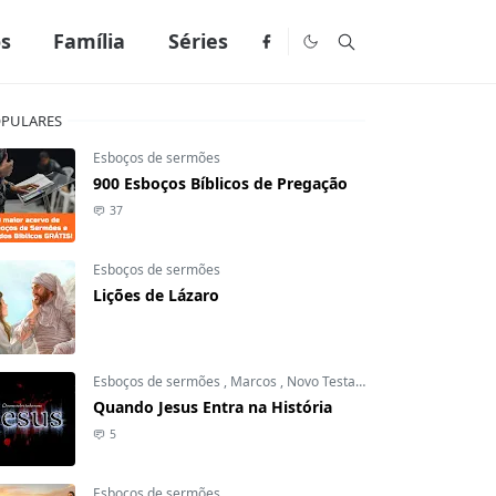
os
Família
Séries
PULARES
Esboços de sermões
900 Esboços Bíblicos de Pregação
37
Esboços de sermões
Lições de Lázaro
Esboços de sermões
,
Marcos
,
Novo Testamento
Quando Jesus Entra na História
5
Esboços de sermões