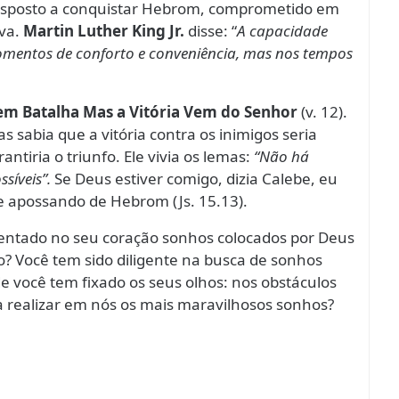
 disposto a conquistar Hebrom, comprometido em
ava.
Martin Luther King Jr.
disse: “
A capacidade
ntos de conforto e conveniência, mas nos tempos
m Batalha Mas a Vitória Vem do Senhor
(v. 12).
 sabia que a vitória contra os inimigos seria
ntiria o triunfo. Ele vivia os lemas:
“Não há
síveis”.
Se Deus estiver comigo, dizia Calebe, eu
e apossando de Hebrom (Js. 15.13).
mentado no seu coração sonhos colocados por Deus
 Você tem sido diligente na busca de sonhos
e você tem fixado os seus olhos: nos obstáculos
 realizar em nós os mais maravilhosos sonhos?