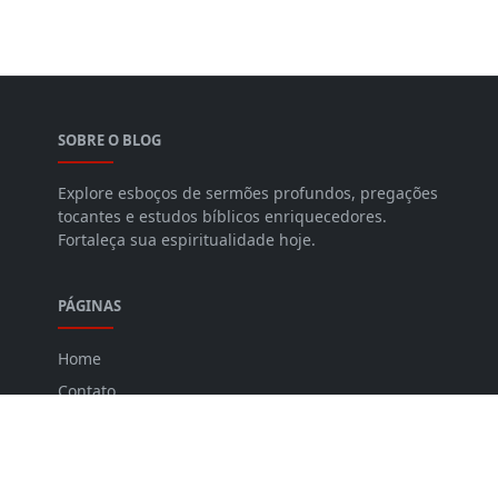
SOBRE O BLOG
Explore esboços de sermões profundos, pregações
tocantes e estudos bíblicos enriquecedores.
Fortaleça sua espiritualidade hoje.
PÁGINAS
Home
Contato
Politica de Privacidade
Sitemap
Quem Somos